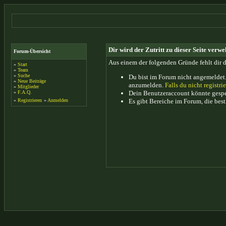
Dir wird der Zutritt zu dieser Seite verwe
Forum-Übersicht
Aus einem der folgenden Gründe fehlt dir d
»
Start
»
Team
»
Suche
Du bist im Forum nicht angemeldet.
»
Neue Beiträge
anzumelden.
Falls du nicht registrie
»
Mitglieder
»
F.A.Q.
Dein Benutzeraccount könnte gesper
»
Registrieren
»
Anmelden
Es gibt Bereiche im Forum, die bes