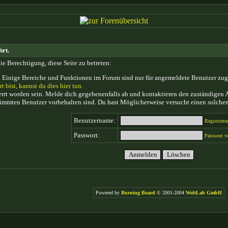
hrt.
ie Berechtigung, diese Seite zu betreten:
 Einige Bereiche und Funktionen im Forum sind nur für angemeldete Benutzer zugän
rt bist, kannst du dies hier tun
.
rt worden sein. Melde dich gegebenenfalls ab und kontaktieren den zuständigen A
timmten Benutzer vorbehalten sind. Du hast Möglicherweise versucht einen solchen
Benutzername:
Registrieru
Passwort:
Passwort v
Powered by
Burning Board
© 2001-2004
WoltLab GmbH