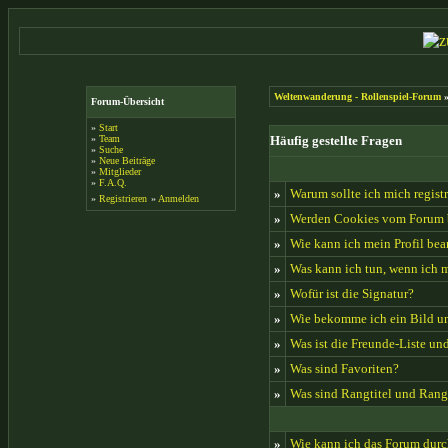
Weltenwanderung - Rollenspiel-Forum
»
Forum-Übersicht
»
Start
»
Team
Häufig gestellte Fragen
»
Suche
»
Neue Beiträge
»
Mitglieder
»
F.A.Q.
»
Warum sollte ich mich regist
»
Registrieren
»
Anmelden
»
Werden Cookies vom Forum 
»
Wie kann ich mein Profil bea
»
Was kann ich tun, wenn ich 
»
Wofür ist die Signatur?
»
Wie bekomme ich ein Bild u
»
Was ist die Freunde-Liste und
»
Was sind Favoriten?
»
Was sind Rangtitel und Ran
»
Wie kann ich das Forum dur