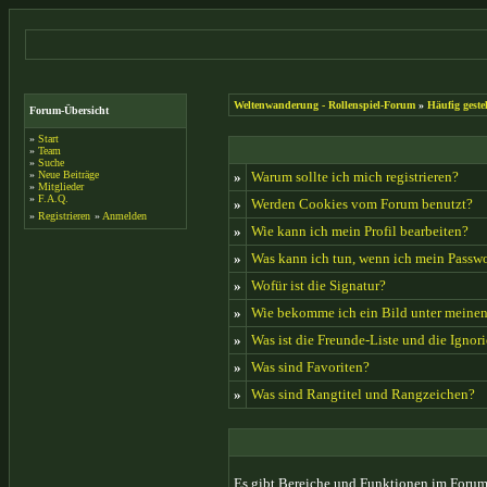
Weltenwanderung - Rollenspiel-Forum
»
Häufig geste
Forum-Übersicht
»
Start
»
Team
»
Suche
»
Neue Beiträge
»
Warum sollte ich mich registrieren?
»
Mitglieder
»
F.A.Q.
»
Werden Cookies vom Forum benutzt?
»
Registrieren
»
Anmelden
»
Wie kann ich mein Profil bearbeiten?
»
Was kann ich tun, wenn ich mein Passwo
»
Wofür ist die Signatur?
»
Wie bekomme ich ein Bild unter meine
»
Was ist die Freunde-Liste und die Ignori
»
Was sind Favoriten?
»
Was sind Rangtitel und Rangzeichen?
Es gibt Bereiche und Funktionen im Forum,