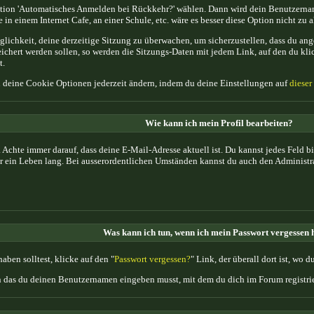
Option 'Automatisches Anmelden bei Rückkehr?' wählen. Dann wird dein Benutzerna
in einem Internet Cafe, an einer Schule, etc. wäre es besser diese Option nicht zu a
ichkeit, deine derzeitige Sitzung zu überwachen, um sicherzustellen, dass du ang
ichert werden sollen, so werden die Sitzungs-Daten mit jedem Link, auf den du kl
t.
du deine Cookie Optionen jederzeit ändern, indem du deine Einstellungen auf
dieser
Wie kann ich mein Profil bearbeiten?
ten. Achte immer darauf, dass deine E-Mail-Adresse aktuell ist. Du kannst jedes Fel
dir ein Leben lang. Bei ausserordentlichen Umständen kannst du auch den Administr
Was kann ich tun, wenn ich mein Passwort vergessen 
ben solltest, klicke auf den "
Passwort vergessen?
" Link, der überall dort ist, wo
n das du deinen Benutzernamen eingeben musst, mit dem du dich im Forum registrie