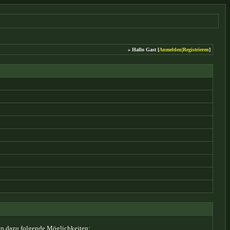
» Hallo Gast [
Anmelden
|
Registrieren
]
ren dazu folgende Möglichkeiten: