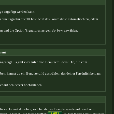
räge angefügt werden kann.
 eine Signatur erstellt hast, wird das Forum diese automatisch zu jedem
en und die Option 'Signatur anzeigen' ab- bzw. anwählen.
amen?
ngezeigt. Es gibt zwei Arten von Benutzerbildern: Die, die vom
aben, kannst du ein Benutzerbild auswählen, das deiner Persönlichkeit am
er auf den Server hochzuladen.
lickst, kannst du sehen, welcher deiner Freunde gerade auf dem Forum
ufügen, indem du auf diesen Button
in dem Beitrag des Benutzers