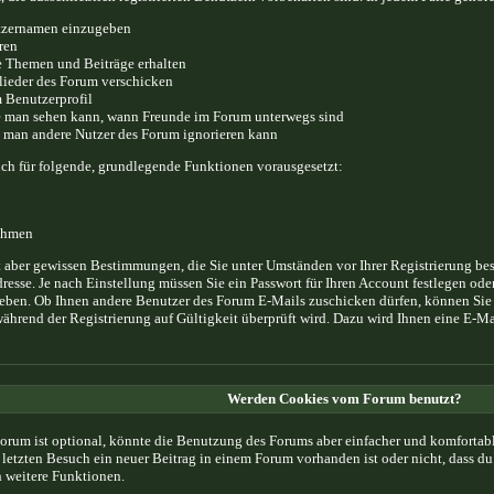
utzernamen einzugeben
ren
 Themen und Beiträge erhalten
lieder des Forum verschicken
 Benutzerprofil
lfe man sehen kann, wann Freunde im Forum unterwegs sind
lfe man andere Nutzer des Forum ignorieren kann
ch für folgende, grundlegende Funktionen vorausgesetzt:
nehmen
egt aber gewissen Bestimmungen, die Sie unter Umständen vor Ihrer Registrierung be
esse. Je nach Einstellung müssen Sie ein Passwort für Ihren Account festlegen ode
geben. Ob Ihnen andere Benutzer des Forum E-Mails zuschicken dürfen, können Sie m
ährend der Registrierung auf Gültigkeit überprüft wird. Dazu wird Ihnen eine E-Ma
Werden Cookies vom Forum benutzt?
rum ist optional, könnte die Benutzung des Forums aber einfacher und komfortab
m letzten Besuch ein neuer Beitrag in einem Forum vorhanden ist oder nicht, dass 
weitere Funktionen.