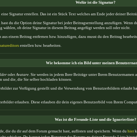
Wofür ist die Signatur?
 eine Signatur erstellen. Das ist ein Stück Text welches am Ende jeder deiner Beit
 hast du die Option deine Signatur bei jeder Beitragserstellung anzufügen. Wenn du
g wählen, ob deine Signatur in diesem Beitrag angefügt werden soll oder nicht.
 aus einem Beitrag entfernen bzw. hinzufügen, dazu musst du den Beitrag bearbeit
natureditors
erstellen bzw. bearbeiten.
Wie bekomme ich ein Bild unter meinen Benutzern
lder
oder
Avatare
. Sie werden in jedem Ihrer Beiträge unter Ihrem Benutzernamen a
n und die, die Sie selber hochladen können.
erbilder zur Verfügung gestellt und die Verwendung von Benutzerbildern erlaubt h
erbilder erlauben. Diese erlauben dir dein eigenes Benutzerbild von Ihrem Comput
Was ist die Freunde-Liste und die Ignorierliste?
de, die du dir auf dem Forum gemacht hast, auflisten und speichern. Wenn du
hier
k
richt schicken. Du kannst jeden Benutzer des Forums zu deiner Freunde-Liste hinz