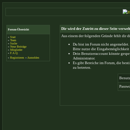
Dir wird der Zutritt zu dieser Seite verweh
Forum-Übersicht
Aus einem der folgenden Gründe fehlt dir di
»
Start
»
Team
»
Suche
Du bist im Forum nicht angemeldet.
»
Neue Beiträge
Bitte nutze die Eingabemöglichkeit 
»
Mitglieder
»
F.A.Q.
Dein Benutzeraccount könnte gesper
»
Registrieren
»
Anmelden
Administrator.
Es gibt Bereiche im Forum, die bes
zu betreten.
Benut
Passwo