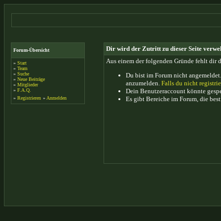
Dir wird der Zutritt zu dieser Seite verwe
Forum-Übersicht
Aus einem der folgenden Gründe fehlt dir d
»
Start
»
Team
»
Suche
Du bist im Forum nicht angemeldet.
»
Neue Beiträge
anzumelden.
Falls du nicht registrie
»
Mitglieder
»
F.A.Q.
Dein Benutzeraccount könnte gesper
»
Registrieren
»
Anmelden
Es gibt Bereiche im Forum, die bes