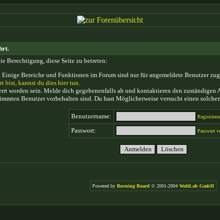
hrt.
ie Berechtigung, diese Seite zu betreten:
 Einige Bereiche und Funktionen im Forum sind nur für angemeldete Benutzer zugän
rt bist, kannst du dies hier tun
.
rt worden sein. Melde dich gegebenenfalls ab und kontaktieren den zuständigen A
timmten Benutzer vorbehalten sind. Du hast Möglicherweise versucht einen solchen
Benutzername:
Registrieru
Passwort:
Passwort v
Powered by
Burning Board
© 2001-2004
WoltLab GmbH