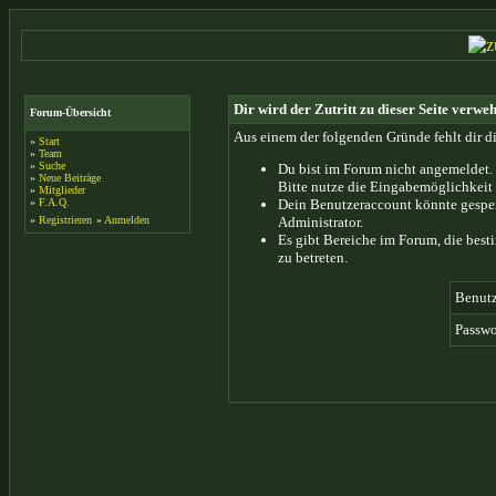
Dir wird der Zutritt zu dieser Seite verweh
Forum-Übersicht
Aus einem der folgenden Gründe fehlt dir di
»
Start
»
Team
»
Suche
Du bist im Forum nicht angemeldet.
»
Neue Beiträge
Bitte nutze die Eingabemöglichkeit 
»
Mitglieder
»
F.A.Q.
Dein Benutzeraccount könnte gesper
»
Registrieren
»
Anmelden
Administrator.
Es gibt Bereiche im Forum, die bes
zu betreten.
Benut
Passwo