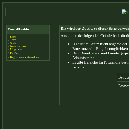
Dir wird der Zutritt zu dieser Seite verweh
Forum-Übersicht
Aus einem der folgenden Gründe fehlt dir di
»
Start
»
Team
»
Suche
Du bist im Forum nicht angemeldet.
»
Neue Beiträge
Bitte nutze die Eingabemöglichkeit 
»
Mitglieder
»
F.A.Q.
Dein Benutzeraccount könnte gesper
»
Registrieren
»
Anmelden
Administrator.
Es gibt Bereiche im Forum, die bes
zu betreten.
Benut
Passwo