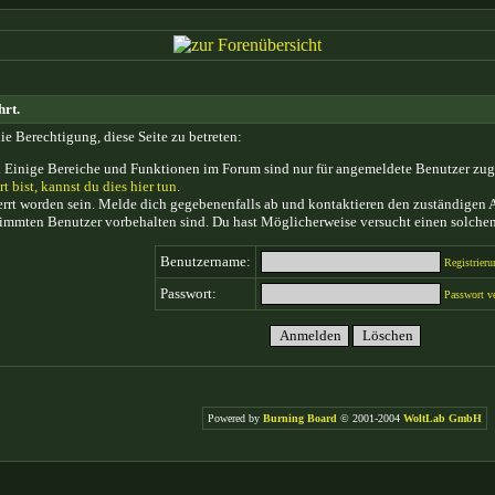
hrt.
ie Berechtigung, diese Seite zu betreten:
 Einige Bereiche und Funktionen im Forum sind nur für angemeldete Benutzer zugän
rt bist, kannst du dies hier tun
.
rt worden sein. Melde dich gegebenenfalls ab und kontaktieren den zuständigen A
timmten Benutzer vorbehalten sind. Du hast Möglicherweise versucht einen solchen
Benutzername:
Registrieru
Passwort:
Passwort v
Powered by
Burning Board
© 2001-2004
WoltLab GmbH