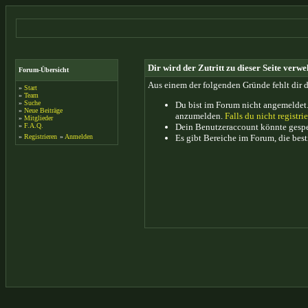
Dir wird der Zutritt zu dieser Seite verwe
Forum-Übersicht
Aus einem der folgenden Gründe fehlt dir d
»
Start
»
Team
»
Suche
Du bist im Forum nicht angemeldet.
»
Neue Beiträge
anzumelden.
Falls du nicht registrie
»
Mitglieder
»
F.A.Q.
Dein Benutzeraccount könnte gesper
»
Registrieren
»
Anmelden
Es gibt Bereiche im Forum, die bes