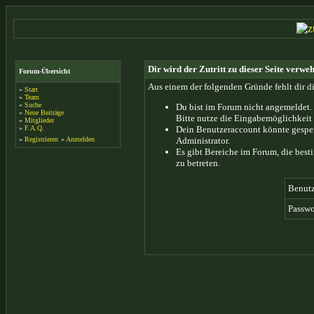
Dir wird der Zutritt zu dieser Seite verweh
Forum-Übersicht
Aus einem der folgenden Gründe fehlt dir di
»
Start
»
Team
»
Suche
Du bist im Forum nicht angemeldet.
»
Neue Beiträge
Bitte nutze die Eingabemöglichkeit 
»
Mitglieder
»
F.A.Q.
Dein Benutzeraccount könnte gesper
»
Registrieren
»
Anmelden
Administrator.
Es gibt Bereiche im Forum, die bes
zu betreten.
Benut
Passwo